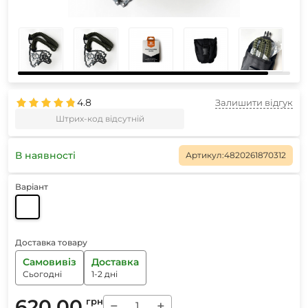
4.8
Залишити відгук
Штрих-код відсутній
В наявності
Артикул:
4820261870312
Варіант
Доставка товару
Самовивіз
Доставка
Сьогодні
1-2 дні
620.00
грн
−
+