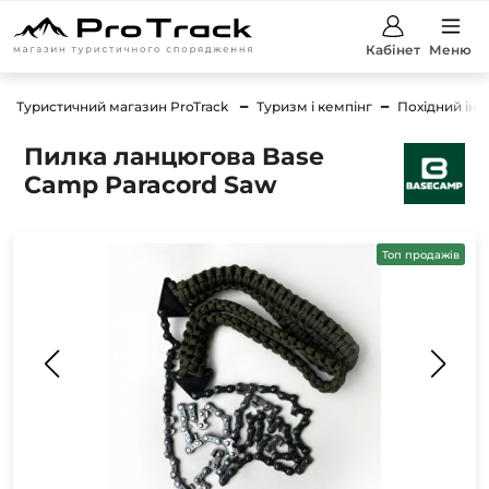
Кабінет
Меню
Туристичний магазин ProTrack
Туризм і кемпінг
Похідний інс
Пилка ланцюгова Base
Camp Paracord Saw
Топ продажів