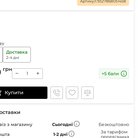
Маски
Артикул:
9327868051458
Пінцети для вилучення кліщів
ру
Пристрої для відлякування
Доставка
Беруші
2-4 дні
Парасолі
Маски для сну
0
грн
−
+
+5 бали
Ремнабори
Купити
оставки
із з магазину
Сьогодні
Безкоштовно
За тарифом
ошта
1-2 дні
перевізника