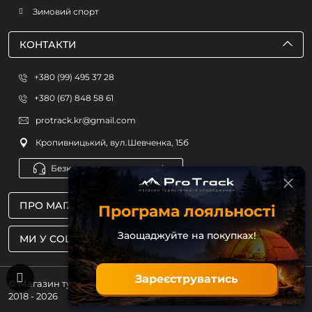
Зимовий спорт
КОНТАКТИ
+380 (99) 495 37 28
+380 (67) 848 58 61
protrack.kr@gmail.com
Кропивницький, вул.Шевченка, 15б
Безкоштовна консультація
ПРО МАГАЗИН
Програма лояльності
Заощаджуйте на покупках!
МИ У СОЦМЕРЕЖАХ
Зареєструватись
© Магазин туристичного спорядження ProTrack
2018 - 2026