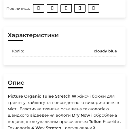
Поділитися:
Характеристики
Колір:
cloudy blue
Опис
Picture
Organic
Tulee
Stretch
W
жіночі брюки для
трекінгу, хайкінгу та повсякденного використання в
місті. Еластична тканина оснащена технологією
швидкого відведення вологи
Dry
Now
і оброблена
водовідштовхувальним просоченням
Teflon
Ecoelite .
Технологія
4
W
ay
Stretch
і регульований