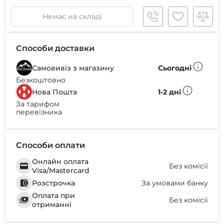
Немає на складі
Способи доставки
Самовивіз з магазину
Сьогодні
Безкоштовно
Нова Пошта
1-2 дні
За тарифом
перевізника
Способи оплати
Онлайн оплата
Без комісії
Visa/Mastercard
Розстрочка
За умовами банку
Оплата при
Без комісії
отриманні