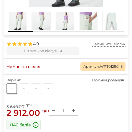
4.9
Залишити відгук
Штрих-код відсутній
Немає на складі
Артикул:
WPT0129C_S
Варіант
Таблиця розмірів
-
-
-
-
грн
3 640.00
−
+
2 912.00
грн
+146 балів