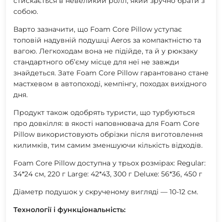
стискається в невеликий ролл, який зручно брати з
собою.
Варто зазначити, що Foam Core Pillow уступає
топовій надувній подушці Aeros за компактністю та
вагою. Легкоходам вона не підійде, та й у рюкзаку
стандартного об’єму місце для неї не завжди
знайдеться. Зате Foam Core Pillow гарантовано стане
мастхевом в автопоході, кемпінгу, походах вихідного
дня.
Продукт також одобрять туристи, що турбуються
про довкілля: в якості наповнювача для Foam Core
Pillow використовують обрізки після виготовлення
килимків, тим самим зменшуючи кількість відходів.
Foam Core Pillow доступна у трьох розмірах: Regular:
34*24 см, 220 г Large: 42*43, 300 г Deluxe: 56*36, 450 г
Діаметр подушок у скрученому вигляді — 10-12 см.
Технології і функціональність: