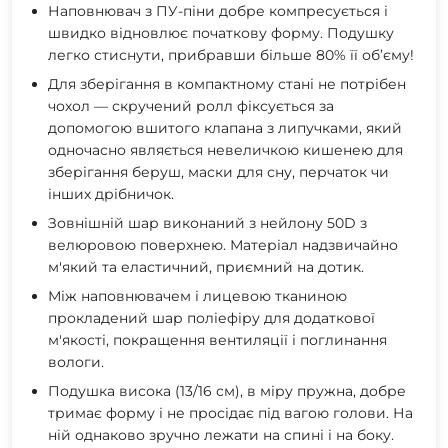
Наповнювач з ПУ-піни добре компресується і
швидко відновлює початкову форму. Подушку
легко стиснути, прибравши більше 80% її об’єму!
Для зберігання в компактному стані не потрібен
чохол — скручений ролл фіксується за
допомогою вшитого клапана з липучками, який
одночасно являється невеличкою кишенею для
зберігання беруш, маски для сну, перчаток чи
інших дрібничок.
Зовнішній шар виконаний з нейлону 50D з
велюровою поверхнею. Матеріал надзвичайно
м'який та еластичний, приємний на дотик.
Між наповнювачем і лицевою тканиною
прокладений шар поліефіру для додаткової
м'якості, покращення вентиляції і поглинання
вологи.
Подушка висока (13/16 см), в міру пружна, добре
тримає форму і не просідає під вагою голови. На
ній однаково зручно лежати на спині і на боку.