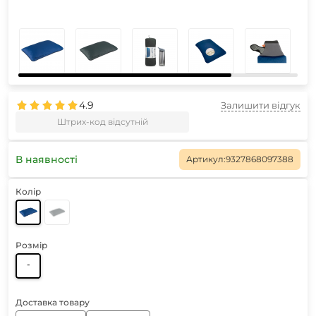
4.9
Залишити відгук
Штрих-код відсутній
В наявності
Артикул:
9327868097388
Колір
Розмір
-
Доставка товару