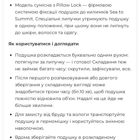
Модель сумісна з Pillow Lock — фірмовою
системою фіксації подушок до килимків Sea to
Summit. Спеціальні липучки утримують подушку
в одному положенні, при цьому вони не липнуть
до шкіри, волосся та одягу.
Як користуватися і доглядати
Подушка розкладається буквально одним рухом:
потягнули за липучку — і готово! Складання теж
не займає багато часу: скрутили, зафіксували, все.
Після першого розпаковування або довгого
зберігання у складеному вигляді може
знадобитися трохи часу (бл.10 хв), щоб подушка
повністю відновила об’єм. Надалі на це йде не
більше хвилини.
Для захисту від бруду та вологи транспортуйте
подушку в гермомішку і користуйтесь знімною
наволочкою.
Вдома зберігайте подушку в розкладеному