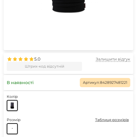
5.0
Залишити відгук
Штрих-код відсутній
В наявності
Артикул:
8428927481221
Колір
Розмір
Таблиця розмірів
-