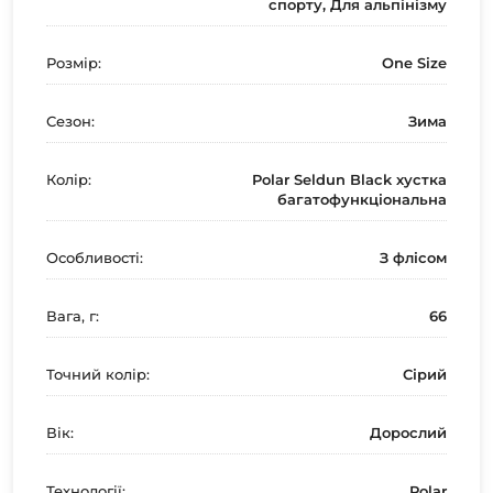
спорту, Для альпінізму
Розмір:
One Size
Сезон:
Зима
Колір:
Polar Seldun Black хустка
багатофункціональна
Особливості:
З флісом
Вага, г:
66
Точний колір:
Сірий
Вік:
Дорослий
Технології:
Polar