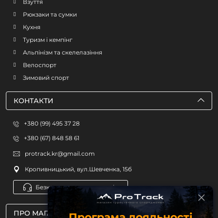
Взуття
Рюкзаки та сумки
Кухня
Туризм і кемпінг
Альпінізм та скелелазіння
Велоспорт
Зимовий спорт
КОНТАКТИ
+380 (99) 495 37 28
+380 (67) 848 58 61
protrack.kr@gmail.com
Кропивницький, вул.Шевченка, 15б
Безкоштовна консультація
ПРО МАГАЗИН
Програма лояльності