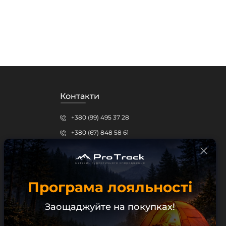
Контакти
+380 (99) 495 37 28
+380 (67) 848 58 61
protrack.kr@gmail.com
Кропивницький, вул.Шевченка, 15б
Програма лояльності
Безкоштовна консультація
Заощаджуйте на покупках!