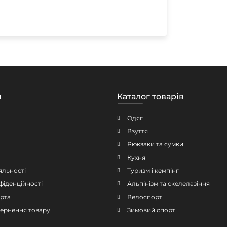
н
Каталог товарів
Одяг
Взуття
Рюкзаки та сумки
Кухня
яльності
Туризм і кемпінг
фіденційності
Альпінізм та скелелазіння
рта
Велоспорт
овернення товару
Зимовий спорт