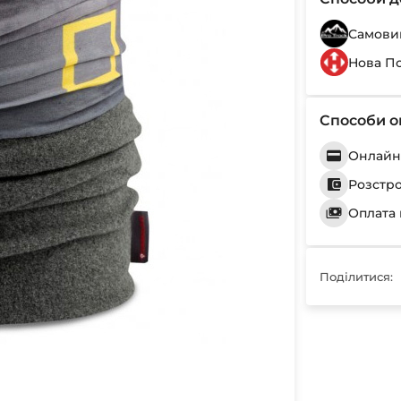
Самовив
Нова П
Способи о
Онлайн 
Розстр
Оплата 
Поділитися: