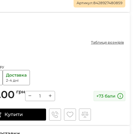
Маски
Артикул:
8428927480859
Пінцети для вилучення кліщів
Таблиця розмірів
Пристрої для відлякування
Беруші
Парасолі
Маски для сну
ру
Ремнабори
Доставка
2-4 дні
.00
грн
−
+
+73 бали
Купити
оставки