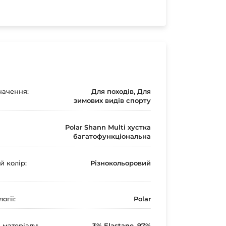
ачення:
Для походів, Для
зимових видів спорту
Polar Shann Multi хустка
багатофункціональна
й колір:
Різнокольоровий
огії:
Polar
 матеріалу:
3% Elastane, 97%