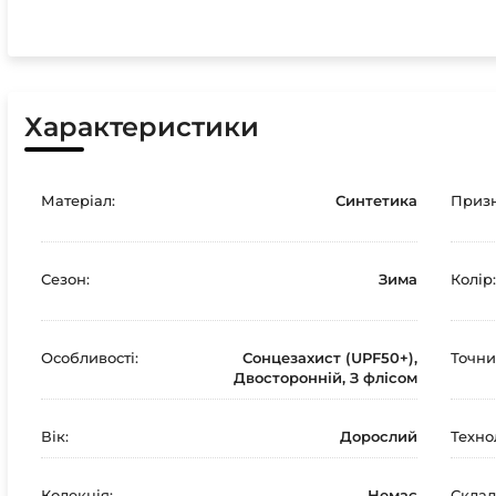
Характеристики
Матеріал:
Синтетика
Призн
Сезон:
Зима
Колір:
Особливості:
Сонцезахист (UPF50+),
Точни
Двосторонній, З флісом
Вік:
Дорослий
Технол
Колекція:
Немає
Склад