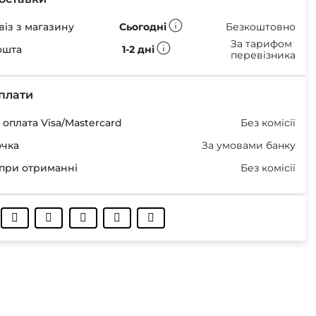
із з магазину
Сьогодні
Безкоштовно
За тарифом
ошта
1-2 дні
перевізника
плати
оплата Visa/Mastercard
Без комісії
очка
За умовами банку
при отриманні
Без комісії