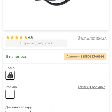
4.8
Залишити відгук
Штрих-код відсутній
В наявності
Артикул:
8595033346956
Колір
Розмір
Таблиця розмірів
-
Доставка товару