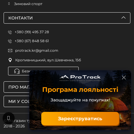
Зимовий спорт
КОНТАКТИ
+380 (99) 495 37 28
+380 (67) 848 58 61
protrack.kr@gmail.com
Кропивницький, вул.Шевченка, 15б
Безкоштовна консультація
ПРО МАГАЗИН
Програма лояльності
Заощаджуйте на покупках!
МИ У СОЦМЕРЕЖАХ
Зареєструватись
© Магазин туристичного спорядження ProTrack
2018 - 2026