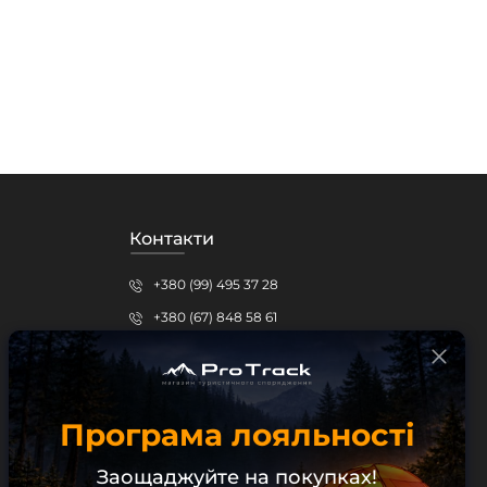
Контакти
+380 (99) 495 37 28
+380 (67) 848 58 61
protrack.kr@gmail.com
Кропивницький, вул.Шевченка, 15б
Програма лояльності
Безкоштовна консультація
Заощаджуйте на покупках!