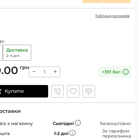
Маски
Таблиця розмірів
Пінцети для вилучення кліщів
ру
Пристрої для відлякування
Доставка
Беруші
2-4 дні
Парасолі
0.00
грн
Маски для сну
−
+
+391 бал
Ремнабори
Купити
оставки
із з магазину
Сьогодні
Безкоштовно
За тарифом
ошта
1-2 дні
перевізника