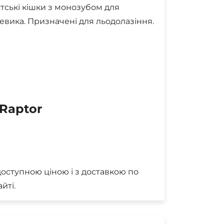
істські кішки з монозубом для
вика. Призначені для льодолазіння.
Raptor
доступною ціною і з доставкою по
йті.