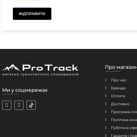
Про магази
Про нас
Бренди
Ми у соцмережах
Оплата
Доставка
Програма ло
Політика кон
Публічна офе
Гарантія і п