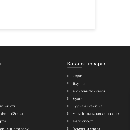
н
Каталог товарів
Одяг
Взуття
Рюкзаки та сумки
Кухня
яльності
Туризм і кемпінг
фіденційності
Альпінізм та скелелазіння
рта
Велоспорт
овернення товару
Зимовий спорт