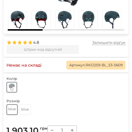
4.8
Залишити відгук
Штрих-код відсутній
Немає на складі
Артикул:
RKD259-BL_53-5609
Колір
Розмір
blue
blue
1 903.10
грн
−
+