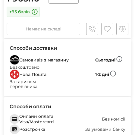
+95 балів
Немає на складі
Способи доставки
Самовивіз з магазину
Сьогодні
Безкоштовно
Нова Пошта
1-2 дні
За тарифом
перевізника
Способи оплати
Онлайн оплата
Без комісії
Visa/Mastercard
Розстрочка
За умовами банку