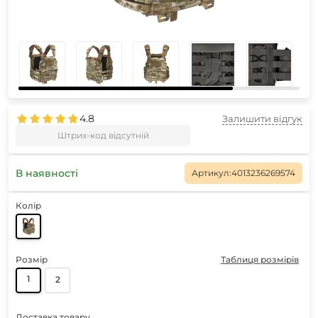
4.8
Залишити відгук
Штрих-код відсутній
В наявності
Артикул:
4013236269574
Колір
Розмір
Таблиця розмірів
1
2
Доставка товару