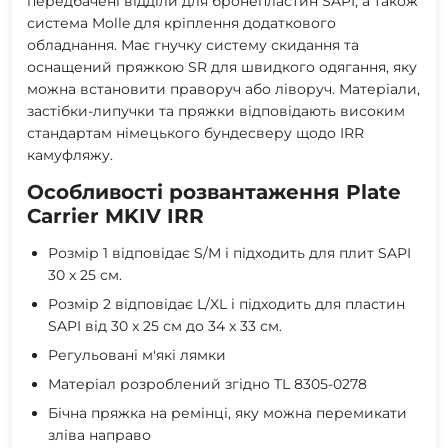
передбачені відділи для бронепластин SAPI, а також
система Molle для кріплення додаткового
обладнання. Має гнучку систему скидання та
оснащений пряжкою SR для швидкого одягання, яку
можна встановити праворуч або ліворуч. Матеріали,
застібки-липучки та пряжки відповідають високим
стандартам німецького бундесверу щодо IRR
камуфляжу.
Особливості розвантаження Plate
Carrier MKIV IRR
Розмір 1 відповідає S/M і підходить для плит SAPI
30 x 25 см.
Розмір 2 відповідає L/XL і підходить для пластин
SAPI від 30 x 25 см до 34 x 33 см.
Регульовані м'які лямки
Матеріал розроблений згідно TL 8305-0278
Бічна пряжка на ремінці, яку можна перемикати
зліва направо