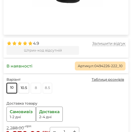
4.9
Залишити відгук
Штрих-код відсутній
В наявності
Артикул:
0494226-222_10
Варіант
Таблиця розмірів
10
10.5
8
8.5
Доставка товару
Самовивіз
Доставка
1-2 дні
2-4 дні
грн
2 288.00
−
+
грн