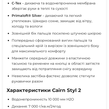
С-Tex
– дихаюча та водонепроникна мембрана
зберігає руки в теплі та сухості
Primaloft® Silver
– дихаючий та легкий
утеплювач. Швидко сохне, захищає від вітру,
холоду та вологи
Зовнішній бік пальців посилено штучною шкірою
Попередньо сформований вигин пальців та
спеціальний крій із вирізом із зовнішнього боку
для максимального комфорту
Манжети середньої довжини з еластичною
тасьмою та ременем на кнопці в області зап'ястя
захищають від потрапляння снігу всередину
Невелика застібка-фастекс дозволяє стегнути
рукавички разом
Характеристики Cairn Styl 2
Водонепроникність 10 000 мм H2O
Дихання: 7 000 г/кв.м/24год