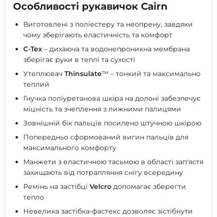
Особливості рукавичок Cairn
Виготовлені з поліестеру та неопрену, завдяки
чому зберігають еластичність та комфорт
С-Tex
– дихаюча та водонепроникна мембрана
зберігає руки в теплі та сухості
Утеплювач
Thinsulate
™ – тонкий та максимально
теплий
Гнучка поліуретанова шкіра на долоні забезпечує
міцність та зчеплення з лижними палицями
Зовнішній бік пальців посилено штучною шкірою
Попередньо сформований вигин пальців для
максимального комфорту
Манжети з еластичною тасьмою в області зап'ястя
захищають від потрапляння снігу всередину
Ремінь на застібці
Velcro
допомагає зберегти
тепло
Невелика застібка-фастекс дозволяє зістібнути