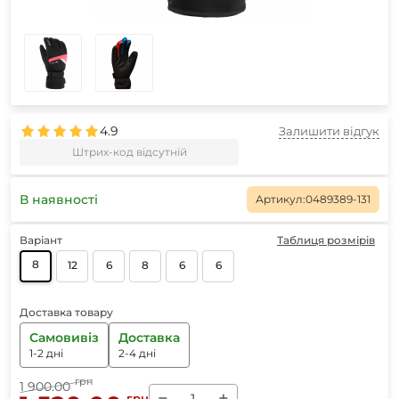
4.9
Залишити відгук
Штрих-код відсутній
В наявності
Артикул:
0489389-131
Варіант
Таблиця розмірів
8
12
6
8
6
6
Доставка товару
Самовивіз
Доставка
1-2 дні
2-4 дні
грн
1 900.00
−
+
грн