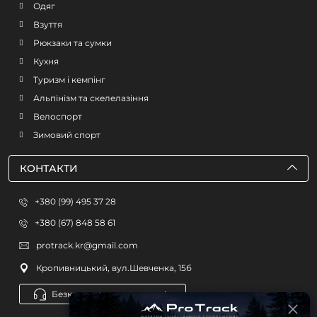
Одяг
Взуття
Рюкзаки та сумки
Кухня
Туризм і кемпінг
Альпінізм та скелелазіння
Велоспорт
Зимовий спорт
КОНТАКТИ
+380 (99) 495 37 28
+380 (67) 848 58 61
protrack.kr@gmail.com
Кропивницький, вул.Шевченка, 15б
Безкоштовна консультація