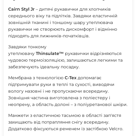
Cairn Styl Jr
– дитячі рукавички для хлопчиків
середнього віку та підлітків. Завдяки еластичній
зовнішній тканині і тоншому шару утеплювача
рукавички не створюють дискомфорт і відмінно
підходять для лижників-початківців.
Завдяки тонкому
утеплювачу
Thinsulate™
рукавички відрізняються
чудовою термоізоляцією, залишаються легкими та
забезпечують ідеальну посадку.
Мембрана з технологією
С-Tex
допомагає
підтримувати руки в теплі та сухості, виводячи
вологу назовні і не пропускаючи всередину.
Зовнішня частина виготовлена ​​з поліестеру і
неопрену, а область долоні – з поліуретанової шкіри.
Манжети з еластичною тасьмою в області зап'ястя
захищають від потрапляння снігу всередину.
Додатково фіксуються ременем із застібкою Velcro.