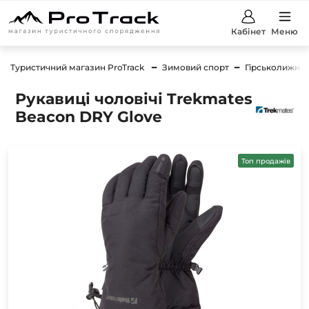
Кабінет
Меню
Туристичний магазин ProTrack
Зимовий спорт
Гірськолижний
Рукавиці чоловічі Trekmates
Beacon DRY Glove
Топ продажів