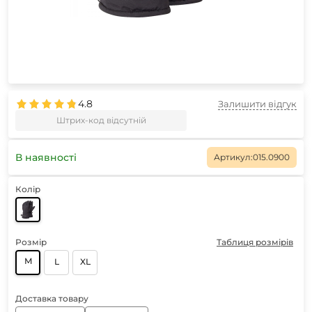
4.8
Залишити відгук
Штрих-код відсутній
В наявності
Артикул:
015.0900
Колір
Розмір
Таблиця розмірів
M
L
XL
Доставка товару