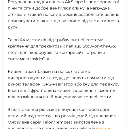
Регульована задня панель AirScape із перфорованої
піни та сітки добре вентилює спину, а нагрудна
стяжка й м'який поясний ремінь дозволяють щільно
припасувати рюкзак, що важливо під час активного
руху.
Talon 44 має вихід під трубку питної системи,
кріплення для трекінгових палиць Stow-on-the-Go,
петлі для льодорубів та компресійні стропи з
системою InsideOut.
Кишені з застібками на поясі, які легко
використовувати на ходу, дозволять вам мати під
рукою телефон, GPS-навігатор або їжу для перекусу.
Еластична фронтальна кишеня ідеально підходить
для розміщення в ній дощовика чи теплої кофти.
Завантаження рюкзака відбувається через один
великий вхід зверху, що розміщений під клапаном.
Оновлена серія Talon/Tempest виготовлена з
високоякісного переробленого нейлону.
Читати