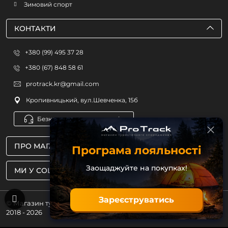
Зимовий спорт
КОНТАКТИ
+380 (99) 495 37 28
+380 (67) 848 58 61
protrack.kr@gmail.com
Кропивницький, вул.Шевченка, 15б
Безкоштовна консультація
ПРО МАГАЗИН
Програма лояльності
Заощаджуйте на покупках!
МИ У СОЦМЕРЕЖАХ
Зареєструватись
© Магазин туристичного спорядження ProTrack
2018 - 2026