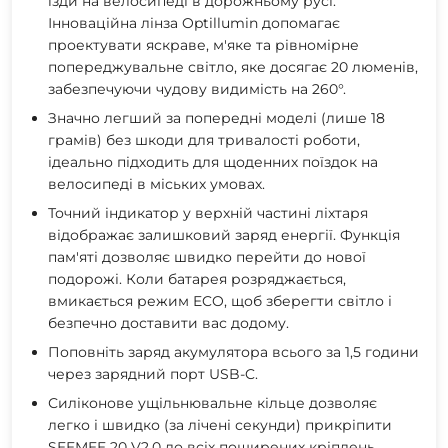
їзди на велосипеді в дорожньому русі.
Інноваційна лінза Optillumin допомагає
проектувати яскраве, м'яке та рівномірне
попереджувальне світло, яке досягає 20 люменів,
забезпечуючи чудову видимість на 260°.
Значно легший за попередні моделі (лише 18
грамів) без шкоди для тривалості роботи,
ідеально підходить для щоденних поїздок на
велосипеді в міських умовах.
Точний індикатор у верхній частині ліхтаря
відображає залишковий заряд енергії. Функція
пам'яті дозволяє швидко перейти до нової
подорожі. Коли батарея розряджається,
вмикається режим ECO, щоб зберегти світло і
безпечно доставити вас додому.
Поповніть заряд акумулятора всього за 1,5 години
через зарядний порт USB-C.
Силіконове ущільнювальне кільце дозволяє
легко і швидко (за лічені секунди) прикріпити
SEEMEE 20 V2.0 до всіх поширених кріплень