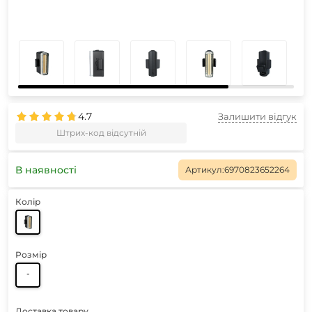
4.7
Залишити відгук
Штрих-код відсутній
В наявності
Артикул:
6970823652264
Колір
Розмір
-
Доставка товару