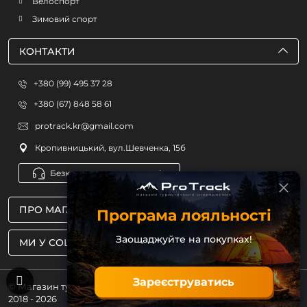
Велоспорт
Зимовий спорт
КОНТАКТИ
+380 (99) 495 37 28
+380 (67) 848 58 61
protrack.kr@gmail.com
Кропивницький, вул.Шевченка, 15б
Безкоштовна консультація
ПРО МАГАЗИН
Програма лояльності
Заощаджуйте на покупках!
МИ У СОЦМЕРЕЖАХ
Зареєструватись
© Магазин туристичного спорядження ProTrack
2018 - 2026