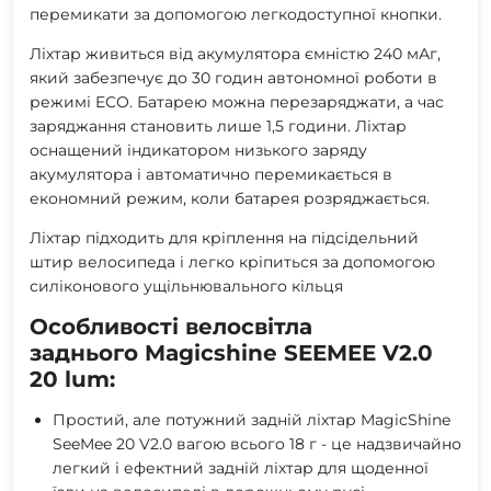
перемикати за допомогою легкодоступної кнопки.
Ліхтар живиться від акумулятора ємністю 240 мАг,
який забезпечує до 30 годин автономної роботи в
режимі ECO. Батарею можна перезаряджати, а час
заряджання становить лише 1,5 години. Ліхтар
оснащений індикатором низького заряду
акумулятора і автоматично перемикається в
економний режим, коли батарея розряджається.
Ліхтар підходить для кріплення на підсідельний
штир велосипеда і легко кріпиться за допомогою
силіконового ущільнювального кільця
Особливості велосвітла
заднього Magicshine SEEMEE V2.0
20 lum:
Простий, але потужний задній ліхтар MagicShine
SeeMee 20 V2.0 вагою всього 18 г - це надзвичайно
легкий і ефектний задній ліхтар для щоденної