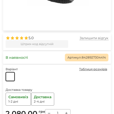
5.0
Залишити відгук
Штрих-код відсутній
В наявності
Артикул:
8428927304414
Варіант
Таблиця розмірів
Доставка товару
Самовивіз
Доставка
1-2 дні
2-4 дні
2 080.00
грн
−
+