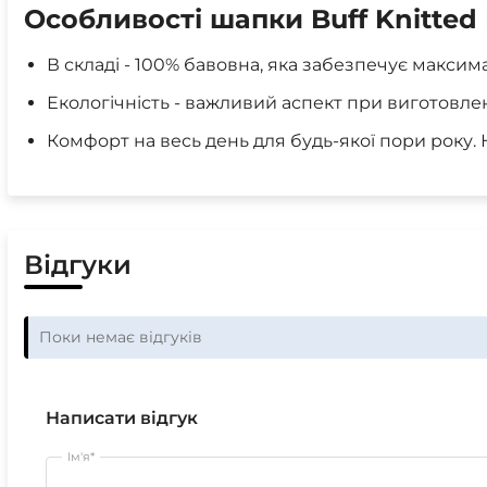
Особливості шапки Buff Knitted 
В складі - 100% бавовна, яка забезпечує макси
Екологічність - важливий аспект при виготовле
Комфорт на весь день для будь-якої пори року. Н
Відгуки
Поки немає відгуків
Написати відгук
Ім'я*