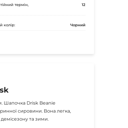
тійний термін,
12
й колір:
Чорний
isk
 Шапочка Drisk Beanie
ринної сировини. Вона легка,
 демісезону та зими.