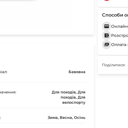
Способи о
Онлайн 
Розстр
Оплата 
Поділитися:
іал:
Бавовна
ачення:
Для походів, Для
походів, Для
велоспорту
:
Зима, Весна, Осінь