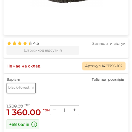
4.5
Залишити відгук
Штрих-код відсутній
Немає на складі
Артикул:
1427796-102
Варіант
Таблиця розмірів
black-forest night
грн
1 700.00
−
+
1 360.00
грн
+68 балів