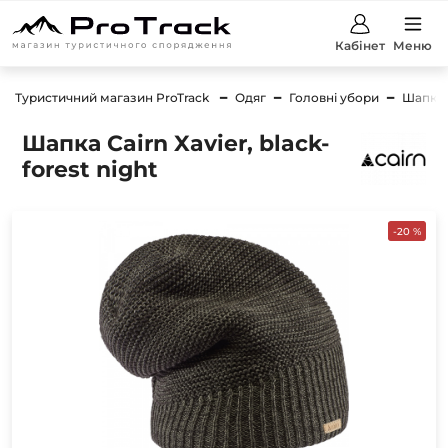
Кабінет
Меню
Туристичний магазин ProTrack
Одяг
Головні убори
Шапки
Шапка Cairn Xavier, black-
forest night
-20 %