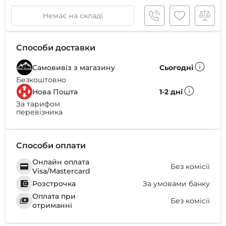
Немає на складі
Способи доставки
Самовивіз з магазину
Сьогодні
Безкоштовно
Нова Пошта
1-2 дні
За тарифом
перевізника
Способи оплати
Онлайн оплата
Без комісії
Visa/Mastercard
Розстрочка
За умовами банку
Оплата при
Без комісії
отриманні