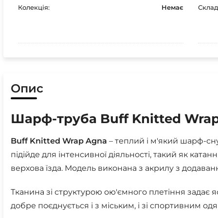
Колекція:
Немає
Склад
Опис
Шарф-труба Buff Knitted Wra
Buff Knitted Wrap Agna
– теплий і м'який шарф-сну
підійде для інтенсивної діяльності, такий як катан
верхова їзда. Модель виконана з акрилу з додаван
Тканина зі структурою ою'ємного плетіння задає 
добре поєднується і з міським, і зі спортивним одя