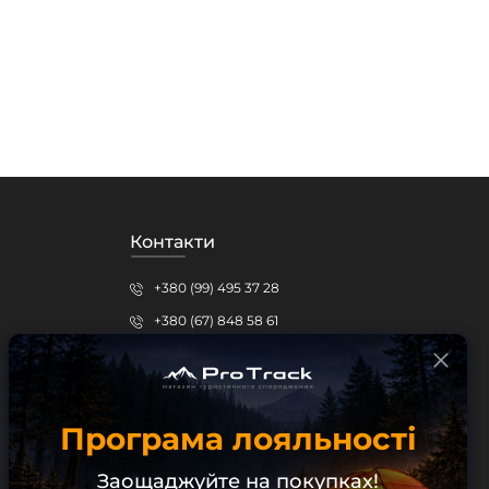
Контакти
+380 (99) 495 37 28
+380 (67) 848 58 61
protrack.kr@gmail.com
Кропивницький, вул.Шевченка, 15б
Програма лояльності
Безкоштовна консультація
Заощаджуйте на покупках!