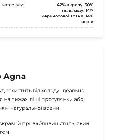
 матеріалу:
42% акрилу, 30%
поліаміду, 14%
мериносової вовни, 14%
вовни
p Agna
д захистить від холоду, ідеально
ня на лижах, піші прогулянки або
ням натуральної вовни.
яскравий привабливий стиль, який
гом.