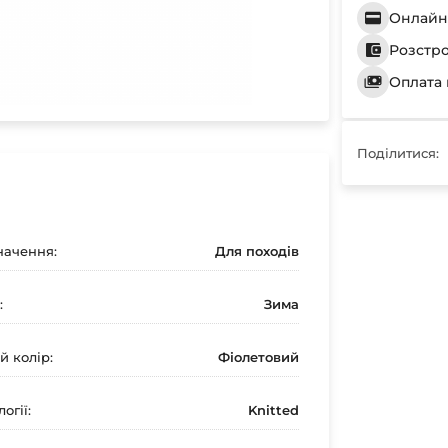
Онлайн 
Розстр
Оплата 
Поділитися:
ачення:
Для походів
:
Зима
й колір:
Фіолетовий
огії:
Knitted