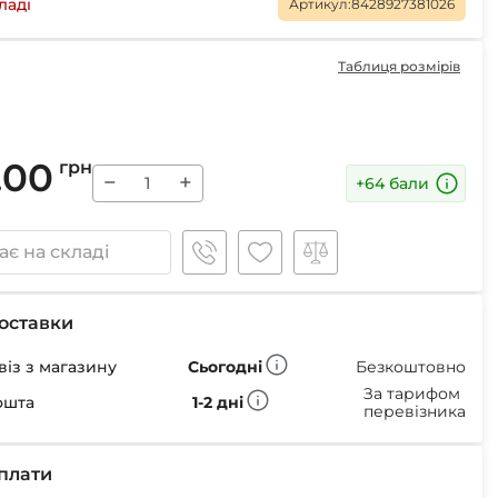
Маски
ладі
Артикул:
8428927381026
Таблиця розмірів
Пінцети для вилучення кліщів
.00
грн
Пристрої для відлякування
−
+
+64 бали
Беруші
Парасолі
Маски для сну
є на складі
Ремнабори
оставки
із з магазину
Сьогодні
Безкоштовно
За тарифом
ошта
1-2 дні
перевізника
плати