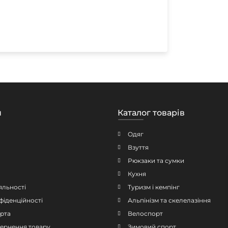
н
Каталог товарів
Одяг
Взуття
Рюкзаки та сумки
Кухня
яльності
Туризм і кемпінг
фіденційності
Альпінізм та скелелазіння
рта
Велоспорт
овернення товару
Зимовий спорт