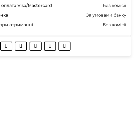
оплата Visa/Mastercard
Без комісії
очка
За умовами банку
при отриманні
Без комісії