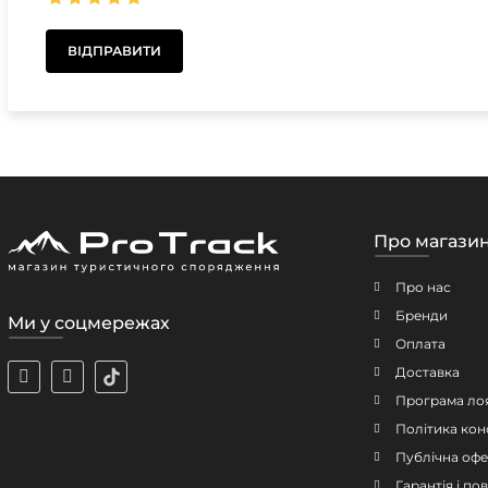
Про магази
Про нас
Бренди
Ми у соцмережах
Оплата
Доставка
Програма ло
Політика кон
Публічна офе
Гарантія і п