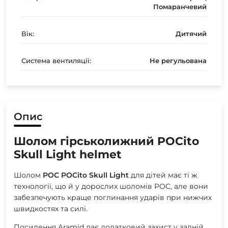
Помаранчевий
Вік:
Дитячий
Система вентиляції:
Не регульована
Опис
Шолом гірськолижний POCito
Skull Light helmet
Шолом
POC POCito Skull Light
для дітей має ті ж
технології, що й у дорослих шоломів POC, але вони
забезпечують краще поглинання ударів при нижчих
швидкостях та силі.
Посилення Aramid дає додатковий захист у задній