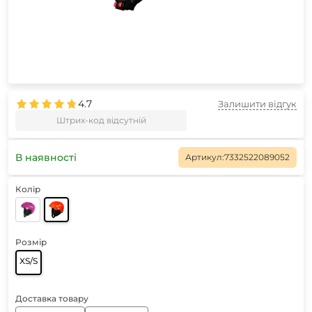
4.7
Залишити відгук
Штрих-код відсутній
В наявності
Артикул:
7332522089052
Колір
Розмір
XS/S
Доставка товару