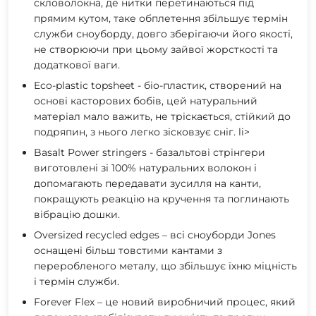
скловолокна, де нитки перетинаються під
прямим кутом, таке обплетення збільшує термін
служби сноуборду, довго зберігаючи його якості,
не створюючи при цьому зайвої жорсткості та
додаткової ваги.
Eco-plastic topsheet - біо-пластик, створений на
основі касторових бобів, цей натуральний
матеріал мало важить, не тріскається, стійкий до
подряпин, з нього легко зісковзує сніг. li>
Basalt Power stringers - базальтові стрінгери
виготовлені зі 100% натуральних волокон і
допомагають передавати зусилля на канти,
покращують реакцію на кручення та поглинають
вібрацію дошки.
Oversized recycled edges – всі сноуборди Jones
оснащені більш товстими кантами з
переробленого металу, що збільшує їхню міцність
і термін служби.
Forever Flex – це новий виробничий процес, який