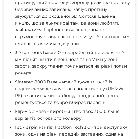
прогину, який пропонує хорошу реакцію прогину
без звичайних зависань. Радіус прогину
звужується до скошеної 3D Contour Base на
кінцях, що звільняє краї там, де вони люблять
зачіплятися, і врівноважує клацання та
спрямовану стабільність прогину з більш вільним
і менш чіпляючим відчуттям.
3D contours base 3.0 – фрірайдний профіль, на 7
мм підняті канти в зоні носа та на 7 мм у зоні
хвоста, заокруглення починається на рівні появи
рокера.
Sintered 8000 Base – новий дуже міцний із
надвисокомолекулярного поліетилену (UHMW-
PE) з частинками карбону, швидкісний, легко
ремонтується та добре вбирає парафін.
Flip-Flop Base - виробництво двох або більше
варіантів основного кольору.
Геометрія кантів Traction Tech 3.0 - три виступаючі
зони, одна на рівні передніх заставних, одна на