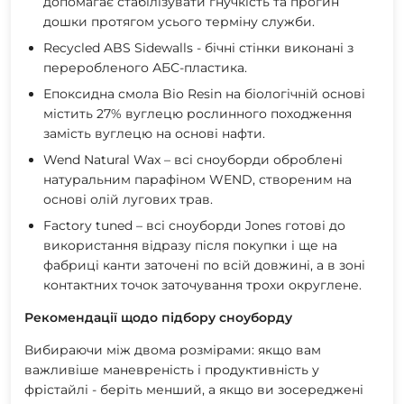
допомагає стабілізувати гнучкість та прогин
дошки протягом усього терміну служби.
Recycled ABS Sidewalls - бічні стінки виконані з
переробленого АБС-пластика.
Епоксидна смола Bio Resin на біологічній основі
містить 27% вуглецю рослинного походження
замість вуглецю на основі нафти.
Wend Natural Wax – всі сноуборди оброблені
натуральним парафіном WEND, створеним на
основі олій лугових трав.
Factory tuned – всі сноуборди Jones готові до
використання відразу після покупки і ще на
фабриці канти заточені по всій довжині, а в зоні
контактних точок заточування трохи округлене.
Рекомендації щодо підбору сноуборду
Вибираючи між двома розмірами: якщо вам
важливіше маневреність і продуктивність у
фрістайлі - беріть менший, а якщо ви зосереджені