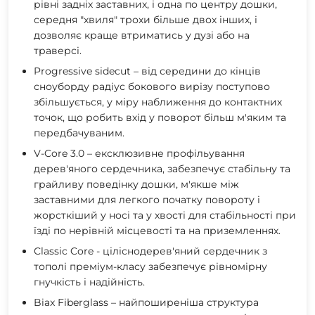
рівні задніх заставних, і одна по центру дошки,
середня "хвиля" трохи більше двох інших, і
дозволяє краще втриматись у дузі або на
траверсі.
Progressive sidecut – від середини до кінців
сноуборду радіус бокового вирізу поступово
збільшується, у міру наближення до контактних
точок, що робить вхід у поворот більш м'яким та
передбачуваним.
V-Core 3.0 – ексклюзивне профільування
дерев'яного сердечника, забезпечує стабільну та
грайливу поведінку дошки, м'якше між
заставними для легкого початку повороту і
жорсткіший у носі та у хвості для стабільності при
їзді по нерівній місцевості та на приземленнях.
Classic Core - ціліснодерев'яний сердечник з
тополі преміум-класу забезпечує рівномірну
гнучкість і надійність.
Biax Fiberglass – найпоширеніша структура