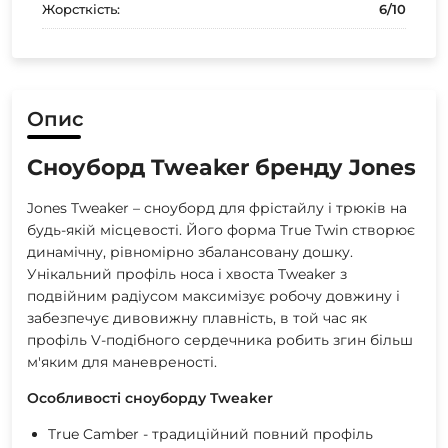
Жорсткість:
6/10
Опис
Сноуборд Tweaker бренду Jones
Jones Tweaker – сноуборд для фрістайлу і трюків на
будь-якій місцевості. Його форма True Twin створює
динамічну, рівномірно збалансовану дошку.
Унікальний профіль носа і хвоста Tweaker з
подвійним радіусом максимізує робочу довжину і
забезпечує дивовижну плавність, в той час як
профіль V-подібного сердечника робить згин більш
м'яким для маневреності.
Особливості сноуборду Tweaker
True Camber - традиційний повний профіль