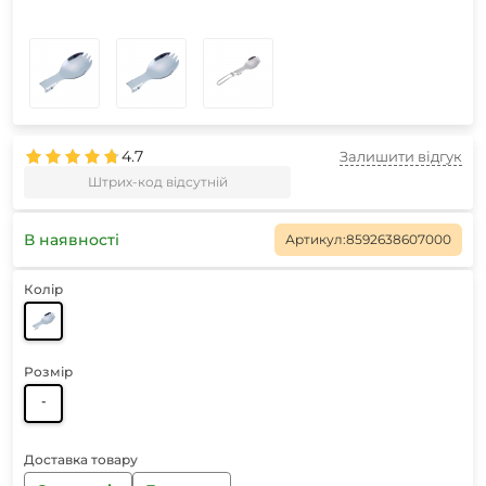
4.7
Залишити відгук
Штрих-код відсутній
В наявності
Артикул:
8592638607000
Колір
Розмір
-
Доставка товару