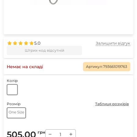
5.0
Залишити відгук
Штрих-код відсутній
Немає на складі
Артикул:
793661019763
Колір
Розмір
Таблиця розмірів
One Size
505.00
грн
−
+