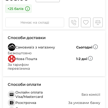
+25 балів
Немає на складі
Способи доставки
Самовивіз з магазину
Сьогодні
Безкоштовно
Нова Пошта
1-2 дні
За тарифом
перевізника
Способи оплати
Онлайн оплата
Без комісії
Visa/Mastercard
Розстрочка
За умовами банку