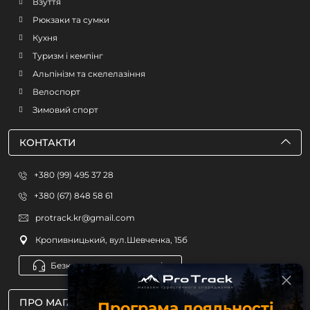
Взуття
Рюкзаки та сумки
Кухня
Туризм і кемпінг
Альпінізм та скелелазіння
Велоспорт
Зимовий спорт
КОНТАКТИ
+380 (99) 495 37 28
+380 (67) 848 58 61
protrack.kr@gmail.com
Кропивницький, вул.Шевченка, 15б
Безкоштовна консультація
ПРО МАГАЗИН
Програма лояльності