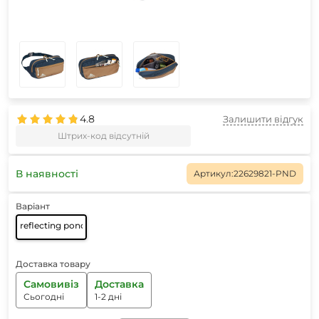
4.8
Залишити відгук
Штрих-код відсутній
В наявності
Артикул:
22629821-PND
Варіант
reflecting pond-dull gold
Доставка товару
Самовивіз
Доставка
Сьогодні
1-2 дні