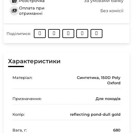
Розстрочка
За умовами банку
Оплата при
Без комісії
отриманні
Поділитися:
Характеристики
Матеріал:
Синтетика, 150D Poly
Oxford
Призначення:
Для походів
Колір:
reflecting pond-dull gold
Вага, г:
680