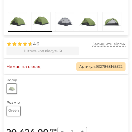
4.6
Залишити відгук
Штрих-код відсутній
Немає на складі
Артикул:
9327868145522
Колір
Розмір
Green
20 424.00
грн
−
+