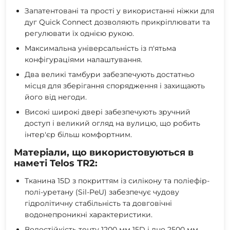
Запатентовані та прості у використанні ніжки для
дуг Quick Connect дозволяють прикріплювати та
регулювати їх однією рукою.
Максимальна універсальність із п'ятьма
конфігураціями налаштування.
Два великі тамбури забезпечують достатньо
місця для зберігання спорядження і захищають
його від негоди.
Високі широкі двері забезпечують зручний
доступ і великий огляд на вулицю, що робить
інтер'єр більш комфортним.
Матеріали, що використовуються в
наметі Telos TR2:
Тканина 15D з покриттям із силікону та поліефір-
полі-уретану (Sil-PeU) забезпечує чудову
гідролітичну стабільність та довговічні
водонепроникні характеристики.
Водостійкість тенту 1200 мм 15D і дно 2500 мм