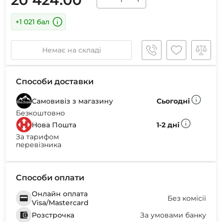
+1 021 бал
Немає на складі
Способи доставки
Самовивіз з магазину
Сьогодні
Безкоштовно
Нова Пошта
1-2 дні
За тарифом
перевізника
Способи оплати
Онлайн оплата
Без комісії
Visa/Mastercard
Розстрочка
За умовами банку