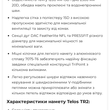
20D, обидва мають проклеєні та водонепроникні
шви.
Надлегка сітка з поліестеру 15D з високою
пропускною здатністю для максимальної
вентиляції та захисту від комах.
Секції дуг DAC Featherlite NFL та PRESSFIT різного
діаметру для максимальної міцності за
мінімальної ваги.
Міцні кілочки для легкого намету з алюмінієвого
сплаву 7075-T6 забезпечують надійну фіксацію
завдяки спеціальній конструкції TriPoint з
кількома виїмками.
Легко регульовані шнури відтяжок наземного
керування зі швидкознімними V-подібними
петлями можна прикріплювати або знімати з
кількох петель відтяжок відповідно до умов вітру.
Характеристики намету Telos TR2:
Сезонність: трисезонна;