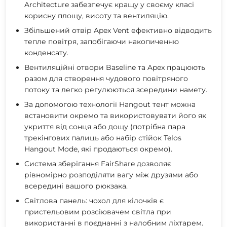
Architecture забезпечує кращу у своєму класі
корисну площу, висоту та вентиляцію.
Збільшений отвір Apex Vent ефективно відводить
тепле повітря, запобігаючи накопиченню
конденсату.
Вентиляційні отвори Baseline та Apex працюють
разом для створення чудового повітряного
потоку та легко регулюються зсередини намету.
За допомогою технології Hangout тент можна
встановити окремо та використовувати його як
укриття від сонця або дощу (потрібна пара
трекінгових палиць або набір стійок Telos
Hangout Mode, які продаються окремо).
Система зберігання FairShare дозволяє
рівномірно розподіляти вагу між друзями або
всередині вашого рюкзака.
Світлова панель: чохол для кілочків є
пристельовим розсіювачем світла при
використанні в поєднанні з налобним ліхтарем.