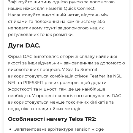
Зафіксуйте ширину однією рукою за допомогою
наших ніжок для наметів Quick Connect.
Налаштовуйте внутрішній натяг, відстань між
стійками та положення на кам'янистому або
неподатливому ґрунті за допомогою наших
регульованих точок розмітки.
Дуги DAC.
Фірма DAC виготовляє опори зі сплаву найвищої
якості за індивідуальним замовленням за допомогою
високоточних процесів. У Sea to Summit
використовується комбінація стійок Featherlite NSL,
NFL та PRESSFIT різних розмірів, щоб додати
жорсткості та міцності там, де це найбільше
необхідно. У процесі екологічного анодування DAC
використовується менше токсичних хімікатів та
води, ніж за традиційних методів.
Особливості намету Telos TR2:
Запатентована архітектура Tension Ridge