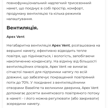
повнофункціональний надлегкий трисезонний
намет, що поєднує в собі простір, комфорт,
продуману вентиляцію та кілька режимів
налаштування.
Вентиляція.
Apex Vent
Негабаритна вентиляція
Apex Vent
, розташована на
вершині намету, ефективно відводить тепле
повітря, що піднімається, і вологість, запобігаючи
накопиченню конденсату. На відміну від більшості
вентиляційних отворів, Apex Vent не вимагає
сітчастої панелі для підтримки натягу по всій
довжині, що забезпечує покращений повітряний
потік до 70%. У поєднанні з вентиляційними
отворами Baseline та великими дверима, Apex Vent
допомагає досягти виняткового повітряного потоку
в наметі - і його можна регулювати (або закривати)
зсередини намету.