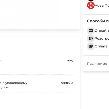
Нова П
Способи о
Онлайн 
Розстр
Оплата 
г:
775
Поділитися:
р в упакованому
9x9x20
і, см: