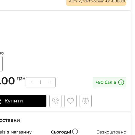
Маски
Артикул:
lvtt-ocean-6n-808000
Пінцети для вилучення кліщів
Пристрої для відлякування
Беруші
ру
Парасолі
Маски для сну
Ремнабори
.00
грн
−
+
+90 балів
Купити
оставки
із з магазину
Сьогодні
Безкоштовно