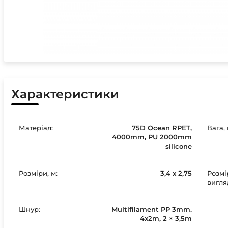
Характеристики
Матеріал:
75D Ocean RPET,
Вага, 
4000mm, PU 2000mm
silicone
Розміри, м:
3,4 x 2,75
Розмі
вигляд
Шнур:
Multifilament PP 3mm.
4x2m, 2 × 3,5m