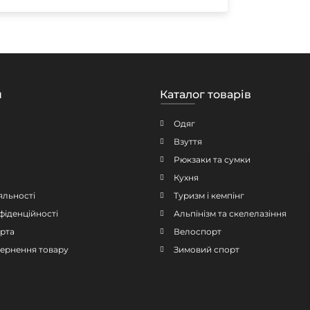
н
Каталог товарів
Одяг
Взуття
Рюкзаки та сумки
Кухня
яльності
Туризм і кемпінг
фіденційності
Альпінізм та скелелазіння
рта
Велоспорт
овернення товару
Зимовий спорт