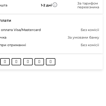
За тарифом
ошта
1-2 дні
перевізника
плати
оплата Visa/Mastercard
Без комісії
очка
За умовами банку
при отриманні
Без комісії