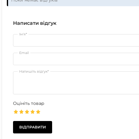
Поки немає відгуків
Написати відгук
Ім'я*
Email
Напишіть відгук*
Оцініть товар