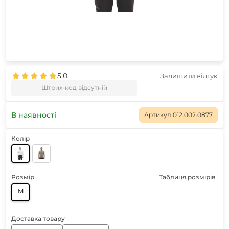
5.0
Залишити відгук
Штрих-код відсутній
В наявності
Артикул:
012.002.0877
Колір
Розмір
Таблиця розмірів
M
Доставка товару