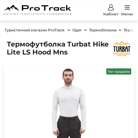
Кабінет
Меню
Туристичний магазин ProTrack
Одяг
Термобілизна
Термоб
Термофутболка Turbat Hike
Lite LS Hood Mns
Топ продажів