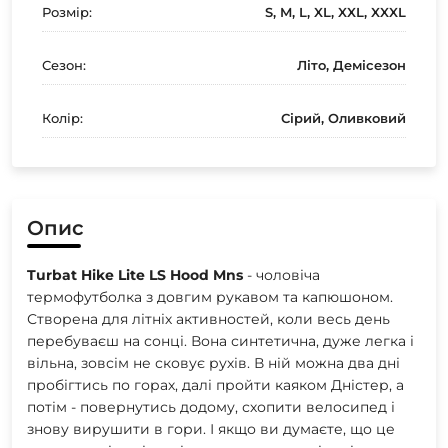
Розмір:
S, M, L, XL, XXL, XXXL
Сезон:
Літо, Демісезон
Колір:
Сірий, Оливковий
Опис
Turbat Hike Lite LS Hood Mns
- чоловіча
термофутболка з довгим рукавом та капюшоном.
Створена для літніх активностей, коли весь день
перебуваєш на сонці. Вона синтетична, дуже легка і
вільна, зовсім не сковує рухів. В ній можна два дні
пробігтись по горах, далі пройти каяком Дністер, а
потім - повернутись додому, схопити велосипед і
знову вирушити в гори. І якщо ви думаєте, що це