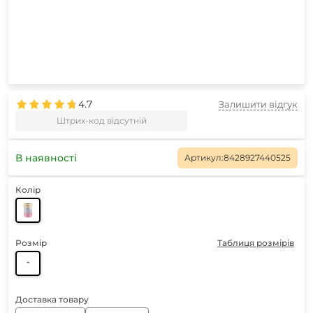
4.7
Залишити відгук
Штрих-код відсутній
В наявності
Артикул:
8428927440525
Колір
Розмір
Таблиця розмірів
-
Доставка товару