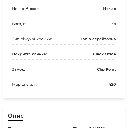
Ножни/Чохол:
Немає
Вага, г:
91
Тип ріжучої кромки:
Напів-серейторна
Покриття клинка:
Black Oxide
Замок:
Clip Point
Марка сталі:
420
Опис