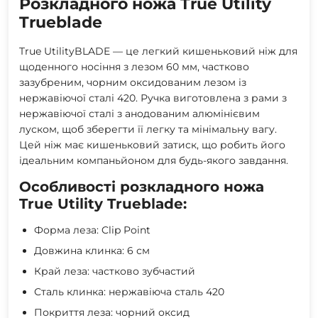
Розкладного ножа True Utility
Trueblade
True UtilityBLADE — це легкий кишеньковий ніж для
щоденного носіння з лезом 60 мм, частково
зазубреним, чорним оксидованим лезом із
нержавіючої сталі 420. Ручка виготовлена з рами з
нержавіючої сталі з анодованим алюмінієвим
луском, щоб зберегти її легку та мінімальну вагу.
Цей ніж має кишеньковий затиск, що робить його
ідеальним компаньйоном для будь-якого завдання.
Особливості розкладного ножа
True Utility Trueblade:
Форма леза: Clip Point
Довжина клинка: 6 см
Край леза: частково зубчастий
Сталь клинка: нержавіюча сталь 420
Покриття леза: чорний оксид