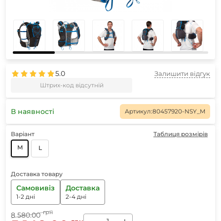
5.0
Залишити відгук
Штрих-код відсутній
В наявності
Артикул:
80457920-NSY_M
Варіант
Таблиця розмірів
M
L
Доставка товару
Самовивіз
Доставка
1-2 дні
2-4 дні
грн
8 580.00