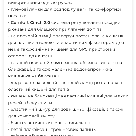
використання однією рукою
• плечові лямки для розподілу ваги та комфортної
посадки
•
Comfort
Cinch
2.0
система регулювання посадки
рюкзака для більшого прилягання до тіла
• на плечовій лямці праворуч розташована кишеня
для пляшки з водою та еластичним фіксатором для
неї, а також знімна кишеня для GPS пристроїв з
отвором для антени
• на лівій плечовій лямці містка об'ємна кишеня на
блискавці, а також маленька водонепроникна
кишенька на блискавці
• додатково на кожній плечовій лямці розташовані
еластичні кишені для гелів
• кишені на блискавці та еластичні кишені для м'яких
речей з боку спини
• еластичний шнур для зовнішньої фіксації, а також
для компресії вмісту
• бічні еластичні кишені на блискавці
• петлі для фіксації трекінгових палиць