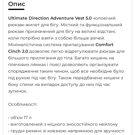
Опис
Ultimate
Direction
Adventure
Vest
5.0
чоловічий
рюкзак-жилет для бігу. Місткий та функціональний
рюкзак призначений для бігу на великі відстані,
коли потрібно взяти з собою більше речей.
Мінімалістична система припасування
Comfort
Cinch
2.0
дозволяє легко відрегулювати рюкзак для
більшого прилягання до тіла. Багато кишень на
плечових лямках і поясі дозволяють організувати
спорядження таким чином, щоб все необхідне було
під рукою під час бігу. Також передбачено кишені з
боку спини на випадок доступу до них під час
зупинок.
Особливості:
• об'єм 17 л
• виготовлений з міцного зносостійкого нейлону
• грудні ремені зі ковзною напрямною для зручності