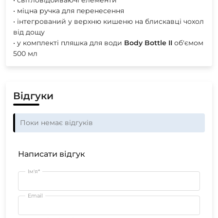
• світловідбиваючі елементи
• міцна ручка для перенесення
• інтегрований у верхню кишеню на блискавці чохол
від дощу
• у комплекті пляшка для води
Body
Bottle
II
об'ємом
500 мл
Відгуки
Поки немає відгуків
Написати відгук
Ім'я*
Email