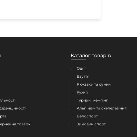
н
Каталог товарів
Одяг
Взуття
Рюкзаки та сумки
Кухня
яльності
Туризм і кемпінг
фіденційності
Альпінізм та скелелазіння
рта
Велоспорт
овернення товару
Зимовий спорт