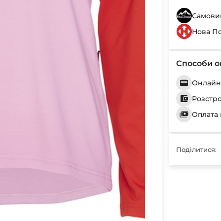
Самовив
Нова П
Способи о
Онлайн 
Розстр
Оплата 
Поділитися: