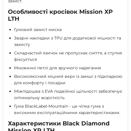
захист.
Особливості кросівок Mission XP
LTH
Гумовий захист миска
Зварні накладки з TPU для додаткової міцності та
захисту
Складчастий язичок не пропускає сміття, а ступня
фіксується
Множинні петлі для зручного надягання
Високоякісний міцний верх із замші з підкладкою
для комфорту і посадки
Міжпідошва з EVA подвійної щільності забезпечує
оптимальну жорсткість
Гума BlackLabel-Mountain - це чіпка гума з
високими експлуатаційними характеристиками.
Характеристики Black Diamond
Mission XP LTH