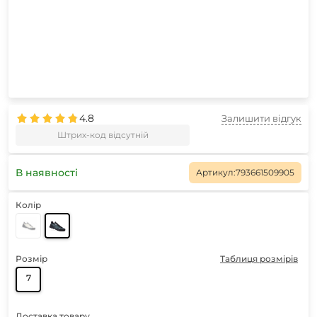
4.8
Залишити відгук
Штрих-код відсутній
В наявності
Артикул:
793661509905
Колір
Розмір
Таблиця розмірів
7
Доставка товару