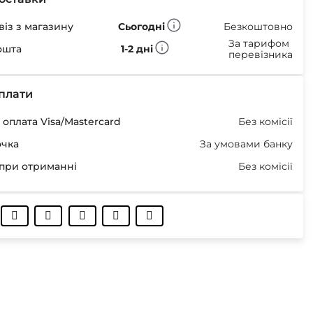
із з магазину
Сьогодні
Безкоштовно
За тарифом
ошта
1-2 дні
перевізника
плати
оплата Visa/Mastercard
Без комісії
очка
За умовами банку
при отриманні
Без комісії