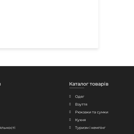
н
Каталог товарів
Одяг
Взуття
Рюкзаки та сумки
Кухня
яльності
Туризм і кемпінг