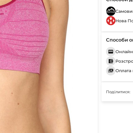
Самовив
Нова П
Способи о
Онлайн 
Розстр
Оплата 
Поділитися: