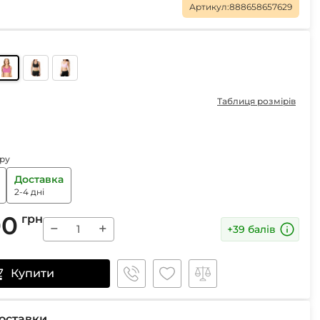
Маски
Артикул:
888658657629
Пінцети для вилучення кліщів
Таблиця розмірів
Пристрої для відлякування
Беруші
Парасолі
Маски для сну
ру
Ремнабори
Доставка
2-4 дні
00
грн
−
+
+39 балів
Купити
оставки