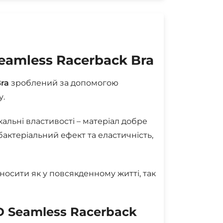
eamless Racerback Bra
ra
зроблений за допомогою
у.
кальні властивості – матеріал добре
бактеріальний ефект та еластичність,
осити як у повсякденному житті, так
D Seamless Racerback