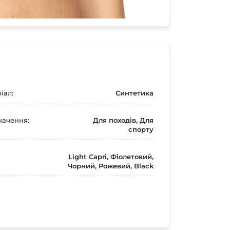
іал:
Синтетика
ачення:
Для походів, Для
спорту
Light Capri, Фіолетовий,
Чорний, Рожевий, Black