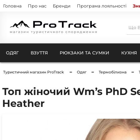
Головна
Про нас
Бренди
Програма лояльності
Зн
ОДЯГ
ВЗУТТЯ
РЮКЗАКИ ТА СУМКИ
КУХНЯ
Туристичний магазин ProTrack
Одяг
Термобілизна
Тенти
Натіль
Термо
Топ жіночий Wm’s PhD Se
Кишен
Куртк
Штани
Heather
Комбі
Ковдри для кемпінгу
Шкарп
Чохли
Рукав
Компр
Бафи 
Чохли
Балак
Чохли