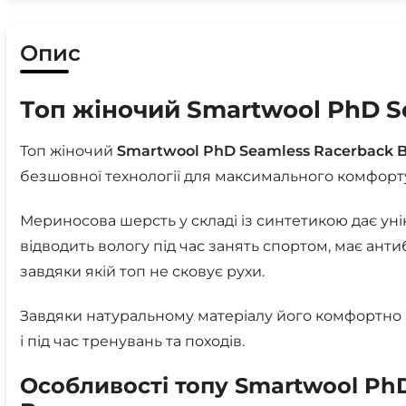
Опис
Топ жіночий Smartwool PhD S
Топ жіночий
Smartwool PhD Seamless Racerback B
безшовної технології для максимального комфорт
Мериносова шерсть у складі із синтетикою дає уні
відводить вологу під час занять спортом, має анти
завдяки якій топ не сковує рухи.
Завдяки натуральному матеріалу його комфортно н
і під час тренувань та походів.
Особливості топу Smartwool Ph