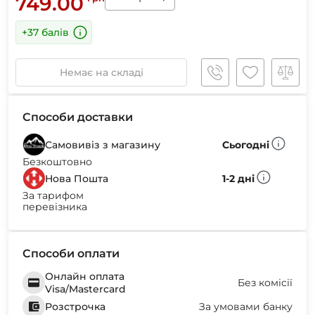
749.00
+37 балів
Немає на складі
Способи доставки
Самовивіз з магазину
Сьогодні
Безкоштовно
Нова Пошта
1-2 дні
За тарифом
перевізника
Способи оплати
Онлайн оплата
Без комісії
Visa/Mastercard
Розстрочка
За умовами банку