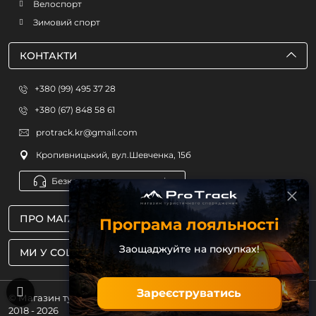
Велоспорт
Зимовий спорт
КОНТАКТИ
+380 (99) 495 37 28
+380 (67) 848 58 61
protrack.kr@gmail.com
Кропивницький, вул.Шевченка, 15б
Безкоштовна консультація
ПРО МАГАЗИН
Програма лояльності
Заощаджуйте на покупках!
МИ У СОЦМЕРЕЖАХ
Зареєструватись
© Магазин туристичного спорядження ProTrack
2018 - 2026