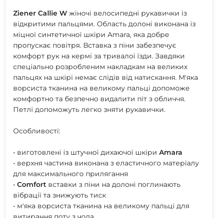
Ziener
Callie
W
жіночі велосипедні рукавички із
відкритими пальцями. Область долоні виконана із
міцної синтетичної шкіри Amara, яка добре
пропускає повітря. Вставка з піни забезпечує
комфорт рук на кермі за тривалої їзди. Завдяки
спеціально розробленим накладкам на великих
пальцях на шкірі немає слідів від натискання. М'яка
ворсиста тканина на великому пальці допоможе
комфортно та безпечно видалити піт з обличчя.
Петлі допоможуть легко зняти рукавички.
Особливості:
• виготовлені із штучної дихаючої шкіри
Amara
• верхня частина виконана з еластичного матеріалу
для максимального прилягання
•
Comfort
вставки з піни на долоні поглинають
вібрації та знижують тиск
• м'яка ворсиста тканина на великому пальці для
витирання поту з чола