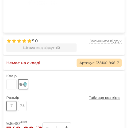
5.0
Залишити відгук
Штрих-код відсутній
Немає на складі
Артикул:
238100-946_7
Колір
Розмір
Таблиця розмірів
7
7.5
грн
936.00
−
+
грн