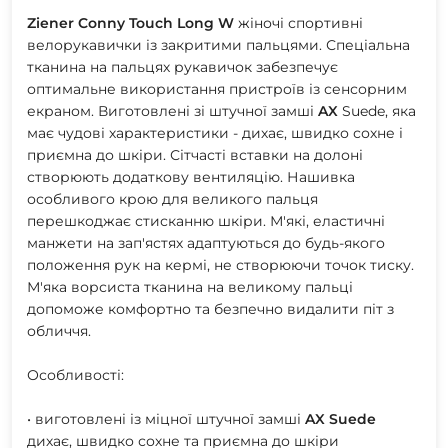
Ziener
Conny
Touch
Long
W
жіночі спортивні
велорукавички із закритими пальцями. Спеціальна
тканина на пальцях рукавичок забезпечує
оптимальне використання пристроїв із сенсорним
екраном. Виготовлені зі штучної замші
AX
Suede, яка
має чудові характеристики - дихає, швидко сохне і
приємна до шкіри. Сітчасті вставки на долоні
створюють додаткову вентиляцію. Нашивка
особливого крою для великого пальця
перешкоджає стисканню шкіри. М'які, еластичні
манжети на зап'ястях адаптуються до будь-якого
положення рук на кермі, не створюючи точок тиску.
М'яка ворсиста тканина на великому пальці
допоможе комфортно та безпечно видалити піт з
обличчя.
Особливості:
• виготовлені із міцної штучної замші
AX
Suede
дихає, швидко сохне та приємна до шкіри