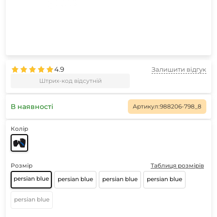
4.9
Залишити відгук
Штрих-код відсутній
В наявності
Артикул:
988206-798_8
Колір
Розмір
Таблиця розмірів
persian blue
persian blue
persian blue
persian blue
persian blue