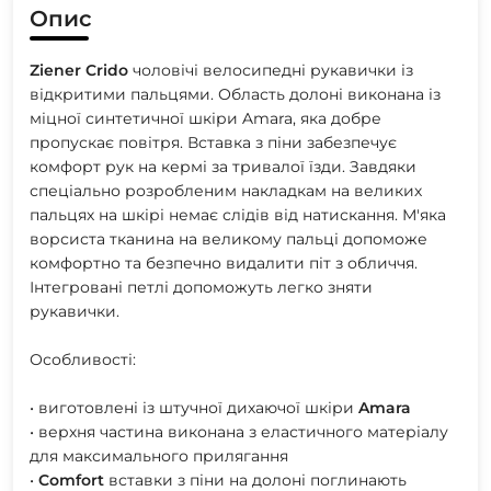
Опис
Ziener
Crido
чоловічі велосипедні рукавички із
відкритими пальцями. Область долоні виконана із
міцної синтетичної шкіри Amara, яка добре
пропускає повітря. Вставка з піни забезпечує
комфорт рук на кермі за тривалої їзди. Завдяки
спеціально розробленим накладкам на великих
пальцях на шкірі немає слідів від натискання. М'яка
ворсиста тканина на великому пальці допоможе
комфортно та безпечно видалити піт з обличчя.
Інтегровані петлі допоможуть легко зняти
рукавички.
Особливості:
• виготовлені із штучної дихаючої шкіри
Amara
• верхня частина виконана з еластичного матеріалу
для максимального прилягання
•
Comfort
вставки з піни на долоні поглинають